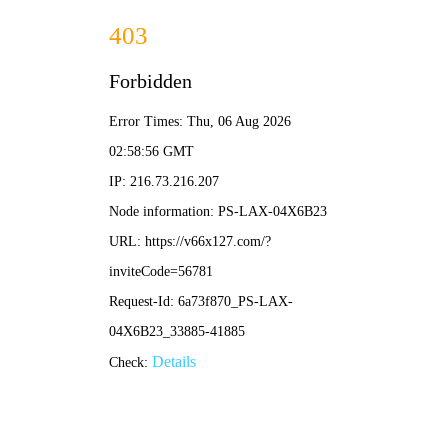
服务热线
400-872-9799
2025年澳门原料1688大全-资料免费精选
走进一键联
智能充电桩
数智环卫
主营业务
实地案例
荣誉资质
新闻动态
联系我们
您的位置：
首页
>>
走进一键联
>>
应用场景
小区
来源：
发布时间：2023-08-25