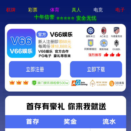
服务热线
400-872-9799
2025年澳门原料1688大全-资料免费精选
走进一键联
智能充电桩
数智环卫
主营业务
实地案例
荣誉资质
新闻动态
联系我们
您的位置：
首页
>>
走进一键联
>>
应用场景
办公产业园区
来源：
发布时间：2023-08-25