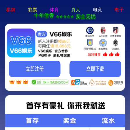
服务热线
400-872-9799
2025年澳门原料1688大全-资料免费精选
走进一键联
智能充电桩
数智环卫
主营业务
实地案例
荣誉资质
新闻动态
联系我们
合作客户
--------------